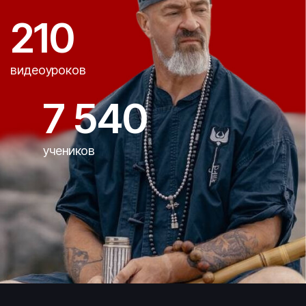
210
видеоуроков
7 540
учеников
Ссылка на это место страницы:
#author